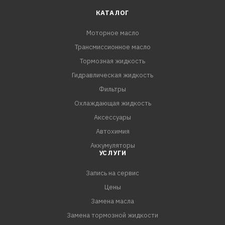
- Превосходно защищает комплексные системы
КАТАЛОГ
очистки выхлопных газов (DPF, CPF, CAT и др.)
Моторное масло
автомобилей экологического класса 6 и ниже.
Трансмиссионное масло
- Минимизирует вредные выбросы в окружающую
среду.
Тормозная жидкость
- Предотвращает образование отложений в двигателе,
Гидравлическая жидкость
нагара на стенках цилиндров и поршней.
Фильтры
Охлаждающая жидкость
СПЕЦИФИКАЦИИ:
Аксессуары
ACEA C3
Автохимия
VW 504.00 / 507.00
Аккумуляторы
УСЛУГИ
Запись на сервис
Цены
Замена масла
Замена тормозной жидкости