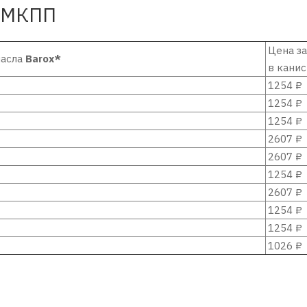
в МКПП
Цена за
масла
Barox*
в кани
1254 ₽
1254 ₽
1254 ₽
2607 ₽
2607 ₽
1254 ₽
2607 ₽
1254 ₽
1254 ₽
1026 ₽