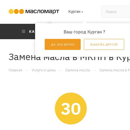
Курган
КАТАЛОГ
Ваш город Курган ?
АКЦИИ
УС
ДА, ВСЕ ВЕРНО
ВЫБРАТЬ ДРУГОЙ
Замена масла в МКПП в Ку
—
—
—
Главная
Услуги и цены
Замена масла
Замена масла в 
30