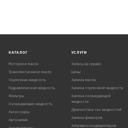
КАТАЛОГ
УСЛУГИ
Моторное масло
Запись на сервис
Трансмиссионное масло
Цены
Тормозная жидкость
Замена масла
Гидравлическая жидкость
Замена тормозной жидкости
Фильтры
Замена охлаждающей
жидкости
Охлаждающая жидкость
Диагностика тех.жидкостей
Аксессуары
Замена фильтров
Автохимия
Заправка кондиционеров
Аккумуляторы