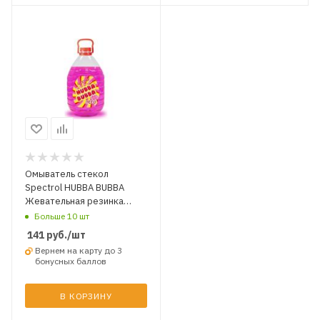
Омыватель стекол
Spectrol HUBBA BUBBA
Жевательная резинка
Лето -2 5 л.
Больше 10 шт
141
руб.
/шт
Вернем на карту до 3
бонусных баллов
В КОРЗИНУ