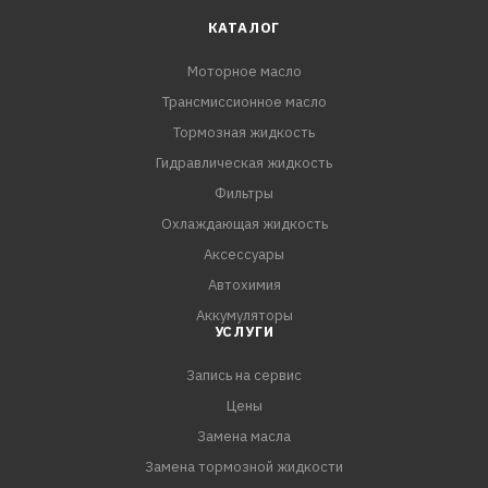
- Превосходно защищает комплексные системы
КАТАЛОГ
очистки выхлопных газов (DPF, CPF, CAT и др.)
Моторное масло
автомобилей экологического класса 6 и ниже.
Трансмиссионное масло
- Минимизирует вредные выбросы в окружающую
среду.
Тормозная жидкость
- Предотвращает образование отложений в двигателе,
Гидравлическая жидкость
нагара на стенках цилиндров и поршней.
Фильтры
Охлаждающая жидкость
СПЕЦИФИКАЦИИ:
Аксессуары
ACEA C3
Автохимия
VW 504.00 / 507.00
Аккумуляторы
УСЛУГИ
Запись на сервис
Цены
Замена масла
Замена тормозной жидкости