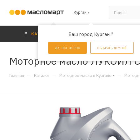
Курган
КАТАЛОГ
Ваш город Курган ?
АКЦИИ
УС
ДА, ВСЕ ВЕРНО
ВЫБРАТЬ ДРУГОЙ
Моторное масло ЛУКОЙЛ Су
—
—
—
Главная
Каталог
Моторное масло в Кургане
Моторно