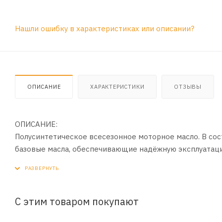
Нашли ошибку в характеристиках или описании?
ОПИСАНИЕ
ХАРАКТЕРИСТИКИ
ОТЗЫВЫ
ОПИСАНИЕ:
Полусинтетическое всесезонное моторное масло. В со
базовые масла, обеспечивающие надёжную эксплуатаци
ПРИМЕНЕНИЕ:
Рекомендуется для применения в четырехтактных бенз
автофургонов.
С этим товаром покупают