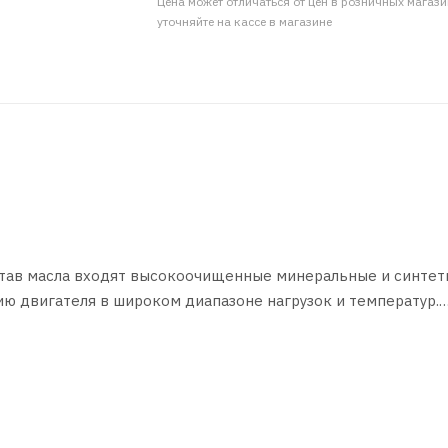
Цена может отличаться от цен в розничных магаз
уточняйте на кассе в магазине
став масла входят высокоочищенные минеральные и синтет
ю двигателя в широком диапазоне нагрузок и температур.
иновых и дизельных двигателей легковых автомобилей и л