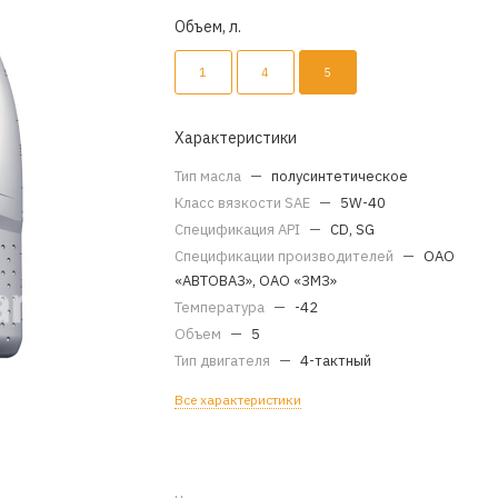
Объем, л.
1
4
5
Характеристики
Тип масла
—
полусинтетическое
Класс вязкости SAE
—
5W-40
Спецификация API
—
CD, SG
Спецификации производителей
—
ОАО
«АВТОВАЗ», ОАО «ЗМЗ»
Температура
—
-42
Объем
—
5
Тип двигателя
—
4-тактный
Все характеристики