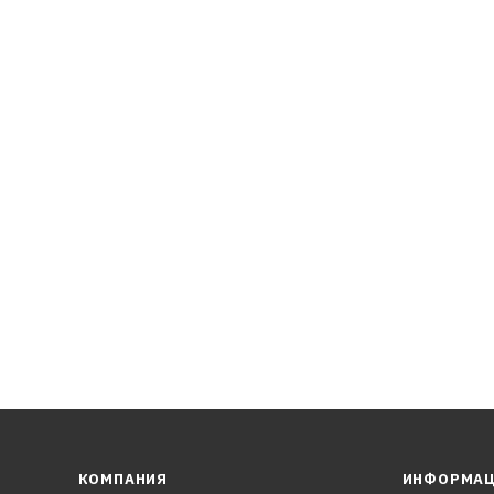
табильности масла
ературах
КОМПАНИЯ
ИНФОРМА