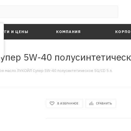
ЛУГИ И ЦЕНЫ
КОМПАНИЯ
КОРПО
пер 5W-40 полусинтетическо
е масло ЛУКОЙЛ Супер 5W-40 полусинтетическое SG/CD 5 л.
В ИЗБРАННОЕ
СРАВНИТЬ