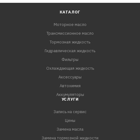
температурах
КАТАЛОГ
Одобрения:
Моторное масло
ОАО «АВТОВАЗ»
Трансмиссионное масло
ОАО «ЗМЗ»
Тормозная жидкость
Соответствия требованиям:
Гидравлическая жидкость
API SG/CD
Фильтры
Охлаждающая жидкость
Аксессуары
Автохимия
Аккумуляторы
УСЛУГИ
Запись на сервис
Цены
Замена масла
Замена тормозной жидкости