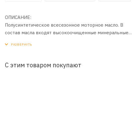
ОПИСАНИЕ:
Полусинтетическое всесезонное моторное масло. В
состав масла входят высокоочищенные минеральные
и синтетические базовые масла, обеспечивающие
надёжную эксплуатацию двигателя в широком
диапазоне нагрузок и температур.
С этим товаром покупают
ПРИМЕНЕНИЕ:
Рекомендуется для применения в четырехтактных
бензиновых и дизельных двигателей легковых
автомобилей и легких автофургонов.
ПРЕИМУЩЕСТВА
- Высокая степень термической и антиокислительной
стабильности масла
- Обеспечивает лёгкий пуск двигателя при низких