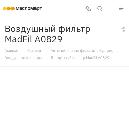
Воздушный фильтр
MadFil A0829
—
—
—
Главная
Каталог
Автомобильные фильтры в Кургане
—
Воздушные фильтры
Воздушный фильтр MadFil A0829