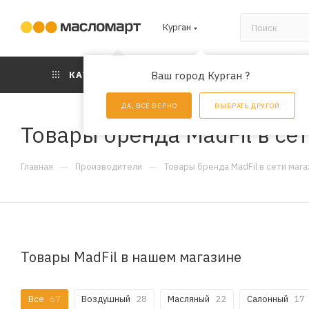
Курган
КАТАЛОГ
Ваш город Курган ?
АКЦИИ
УС
ДА, ВСЕ ВЕРНО
ВЫБРАТЬ ДРУГОЙ
Товары бренда MadFil в се
—
—
Главная
Производители
Товары бренда MadFil в сети маг
Товары MadFil в нашем магазине
Все
67
Воздушный
28
Масляный
22
Салонный
17