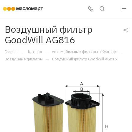
Воздушный фильтр
GoodWill AG816
—
—
—
Главная
Каталог
Автомобильные фильтры в Кургане
—
Воздушные фильтры
Воздушный фильтр GoodWill AG816