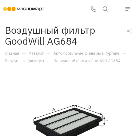
Воздушный фильтр
GoodWill AG684
—
—
—
Главная
Каталог
Автомобильные фильтры в Кургане
—
Воздушные фильтры
Воздушный фильтр GoodWill AG684