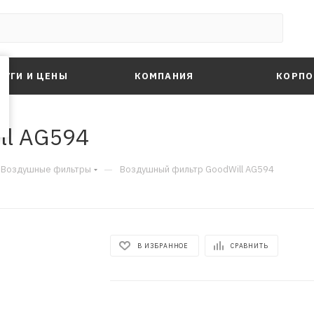
ЛУГИ И ЦЕНЫ
КОМПАНИЯ
КОРПО
ll AG594
—
Воздушные фильтры
Воздушный фильтр GoodWill AG594
В ИЗБРАННОЕ
СРАВНИТЬ