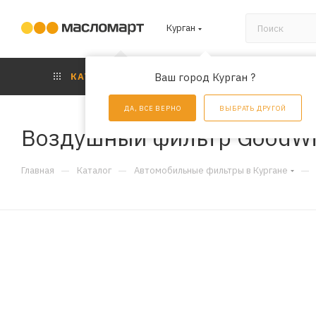
Курган
КАТАЛОГ
Ваш город Курган ?
АКЦИИ
УС
ДА, ВСЕ ВЕРНО
ВЫБРАТЬ ДРУГОЙ
Воздушный фильтр GoodWi
—
—
—
Главная
Каталог
Автомобильные фильтры в Кургане