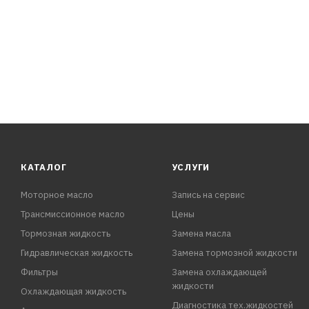
КАТАЛОГ
УСЛУГИ
Моторное масло
Запись на сервис
Трансмиссионное масло
Цены
Тормозная жидкость
Замена масла
Гидравлическая жидкость
Замена тормозной жидкости
Фильтры
Замена охлаждающей
жидкости
Охлаждающая жидкость
Диагностика тех.жидкостей