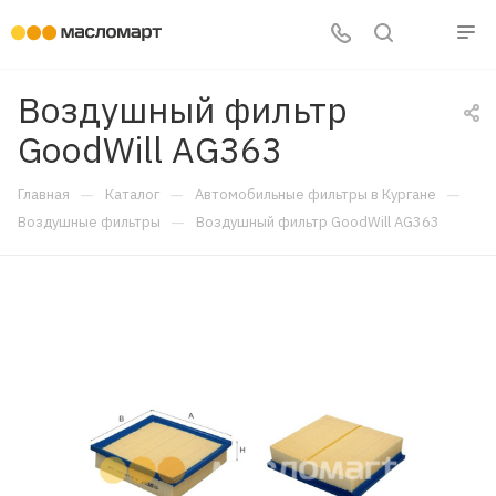
Воздушный фильтр
GoodWill AG363
—
—
—
Главная
Каталог
Автомобильные фильтры в Кургане
—
Воздушные фильтры
Воздушный фильтр GoodWill AG363