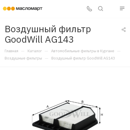
Воздушный фильтр
GoodWill AG143
—
—
—
Главная
Каталог
Автомобильные фильтры в Кургане
—
Воздушные фильтры
Воздушный фильтр GoodWill AG143