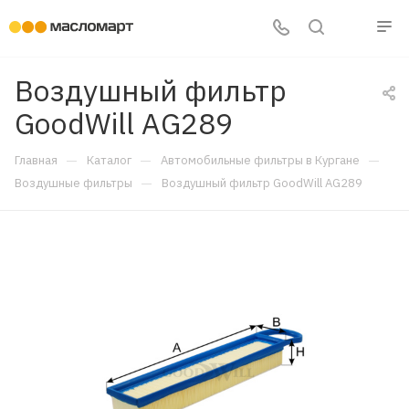
Воздушный фильтр
GoodWill AG289
—
—
—
Главная
Каталог
Автомобильные фильтры в Кургане
—
Воздушные фильтры
Воздушный фильтр GoodWill AG289