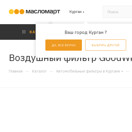
Курган
КАТАЛОГ
Ваш город Курган ?
АКЦИИ
УС
ДА, ВСЕ ВЕРНО
ВЫБРАТЬ ДРУГОЙ
Воздушный фильтр GoodWi
—
—
—
Главная
Каталог
Автомобильные фильтры в Кургане