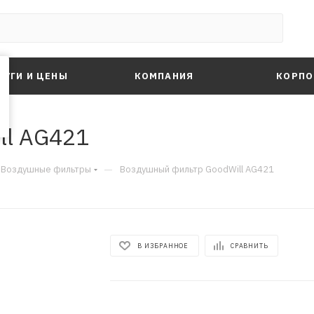
ЛУГИ И ЦЕНЫ
КОМПАНИЯ
КОРПО
ll AG421
—
Воздушные фильтры
Воздушный фильтр GoodWill AG421
В ИЗБРАННОЕ
СРАВНИТЬ