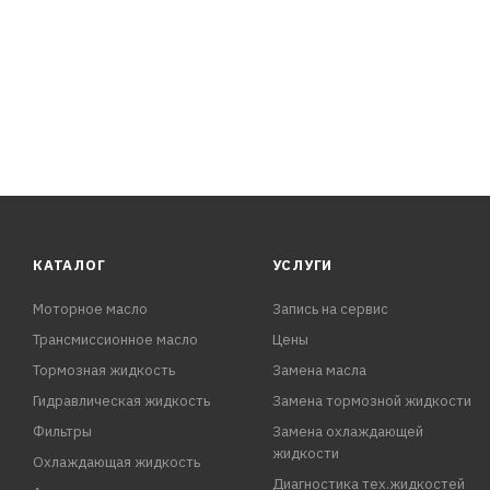
КАТАЛОГ
УСЛУГИ
Моторное масло
Запись на сервис
Трансмиссионное масло
Цены
Тормозная жидкость
Замена масла
Гидравлическая жидкость
Замена тормозной жидкости
Фильтры
Замена охлаждающей
жидкости
Охлаждающая жидкость
Диагностика тех.жидкостей