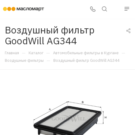
Воздушный фильтр
GoodWill AG344
—
—
—
Главная
Каталог
Автомобильные фильтры в Кургане
—
Воздушные фильтры
Воздушный фильтр GoodWill AG344