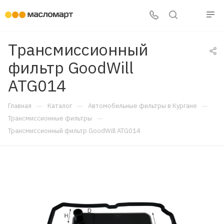
Трансмиссионный
фильтр GoodWill
ATG014
—
—
—
Главная
Каталог
Автомобильные фильтры в Кургане
—
Трансмиссионные фильтры
Трансмиссионный фильтр GoodWill ATG014