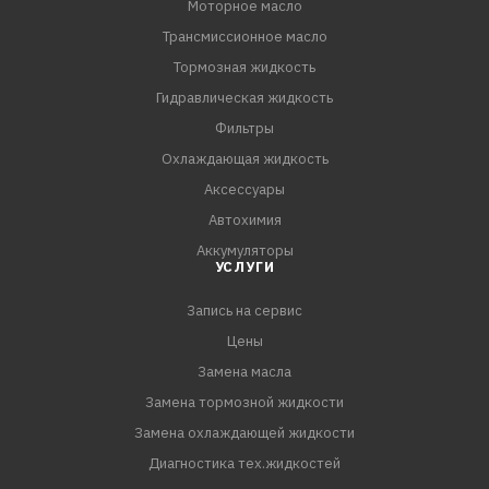
Моторное масло
- Обладает отличной совместимостью с материалами
Трансмиссионное масло
уплотнительных соединений.
Тормозная жидкость
СПЕЦИФИКАЦИИ:
Гидравлическая жидкость
API GL-4
Фильтры
Охлаждающая жидкость
Аксессуары
Автохимия
Аккумуляторы
УСЛУГИ
Запись на сервис
Цены
Замена масла
Замена тормозной жидкости
Замена охлаждающей жидкости
Диагностика тех.жидкостей