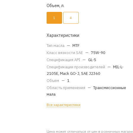
Объем, л.
1
4
Характеристики
Тип масла
—
MTF
Класс вязкости SAE
—
75W-90
Спецификация API
—
GL-5
Спецификации производителей
—
MIL-L-
2105E, Mack GO-J, SAE J2360
Объем
—
1
Область применения
—
Трансмиссионные
мала
Все характеристики
Цена может отличаться от цен в розничных магаз