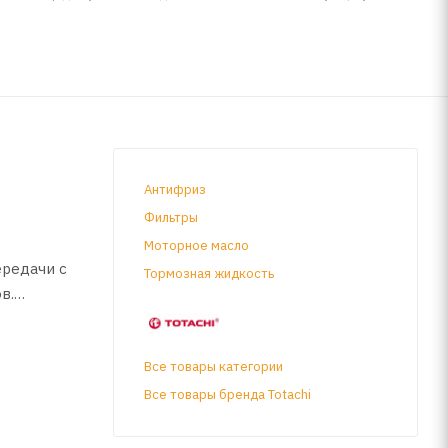
Антифриз
Фильтры
Моторное масло
ередачи с
Тормозная жидкость
в.
Все товары категории
защиты
тирует
Все товары бренда Totachi
 отличную
ьными