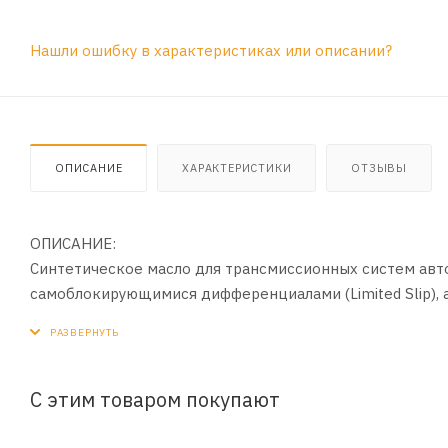
Нашли ошибку в характеристиках или описании?
ОПИСАНИЕ
ХАРАКТЕРИСТИКИ
ОТЗЫВЫ
ОПИСАНИЕ:
Синтетическое масло для трансмиссионных систем авт
самоблокирующимися дифференциалами (Limited Slip), 
Производится на основе синтетических базовых масел
эффективные противозадирные присадки и модификат
дифференциалов. Ultima LSD Syn-Gear 75W-90 GL-5/MT
трансмиссий, эксплуатирующихся с экстремальными наг
С этим товаром покупают
надежную смазку и защиту нагруженных деталей при к
стабильность при высоком контактном давлении и ско