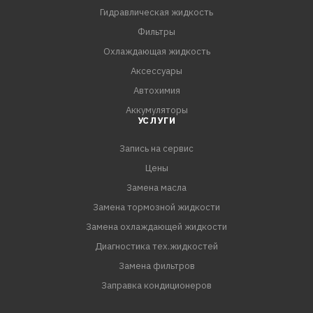
Гидравлическая жидкость
Перед применением и заливкой RAVENOL ATF T-IV Fluid
Фильтры
рекомендуется сделать промывку.
Охлаждающая жидкость
Аксессуары
Применение ATF T-IV Fluid обеспечивает:
Автохимия
Очень хорошие смазывающие свойства даже при
Аккумуляторы
низких температурах в зимний период
УСЛУГИ
*Стабильно высокий индекс вязкости
Запись на сервис
*Комплексную защиту от износа, коррозии
Цены
Замена масла
Замена тормозной жидкости
Замена охлаждающей жидкости
Диагностика тех.жидкостей
Замена фильтров
Заправка кондиционеров