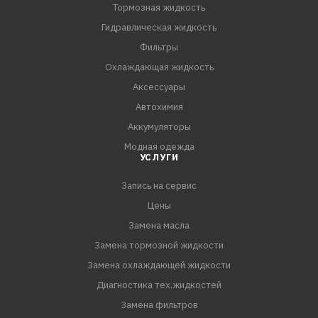
VW G-052 162, VW G US 000162
Тормозная жидкость
Volvo 97325/97340/CE 97340
Гидравлическая жидкость
ZF TE-ML 05L/09/21L
Фильтры
Shell 3403 M115
Охлаждающая жидкость
LA 2634
Аксессуары
Автохимия
Аккумуляторы
Модная одежда
УСЛУГИ
Запись на сервис
Цены
Замена масла
Замена тормозной жидкости
Замена охлаждающей жидкости
Диагностика тех.жидкостей
Замена фильтров