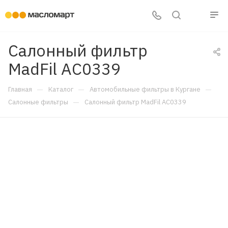
Салонный фильтр
MadFil AC0339
—
—
—
Главная
Каталог
Автомобильные фильтры в Кургане
—
Салонные фильтры
Салонный фильтр MadFil AC0339