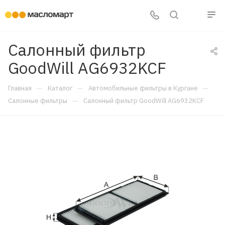
Салонный фильтр
GoodWill AG6932KCF
—
—
—
Главная
Каталог
Автомобильные фильтры в Кургане
—
Салонные фильтры
Салонный фильтр GoodWill AG6932KCF