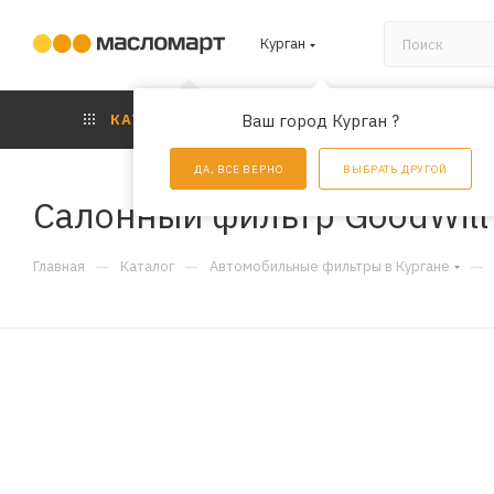
Курган
КАТАЛОГ
Ваш город Курган ?
АКЦИИ
УС
ДА, ВСЕ ВЕРНО
ВЫБРАТЬ ДРУГОЙ
Салонный фильтр GoodWil
—
—
—
Главная
Каталог
Автомобильные фильтры в Кургане