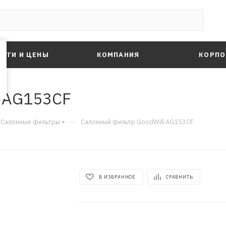
ЛУГИ И ЦЕНЫ
КОМПАНИЯ
КОРПО
l AG153CF
—
Салонные фильтры
Салонный фильтр GoodWill AG153CF
В ИЗБРАННОЕ
СРАВНИТЬ