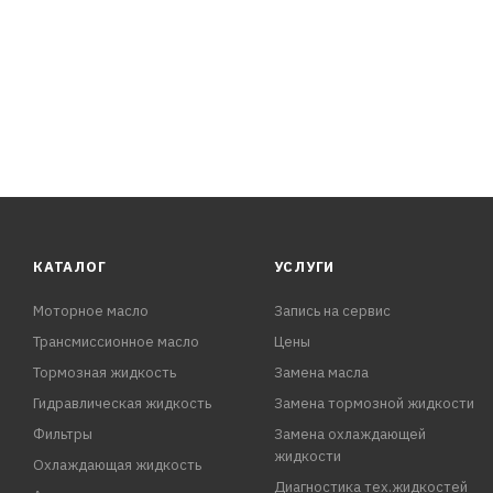
КАТАЛОГ
УСЛУГИ
Моторное масло
Запись на сервис
Трансмиссионное масло
Цены
Тормозная жидкость
Замена масла
Гидравлическая жидкость
Замена тормозной жидкости
Фильтры
Замена охлаждающей
жидкости
Охлаждающая жидкость
Диагностика тех.жидкостей