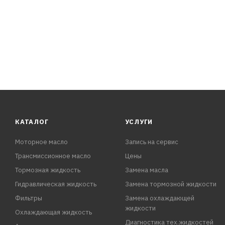
КАТАЛОГ
УСЛУГИ
Моторное масло
Запись на сервис
Трансмиссионное масло
Цены
Тормозная жидкость
Замена масла
Гидравлическая жидкость
Замена тормозной жидкости
Фильтры
Замена охлаждающей
жидкости
Охлаждающая жидкость
Диагностика тех.жидкостей