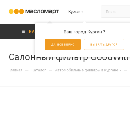
Курган
КАТАЛОГ
Ваш город Курган ?
АКЦИИ
УС
ДА, ВСЕ ВЕРНО
ВЫБРАТЬ ДРУГОЙ
Салонный фильтр GoodWil
—
—
—
Главная
Каталог
Автомобильные фильтры в Кургане