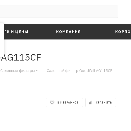
ЛУГИ И ЦЕНЫ
КОМПАНИЯ
КОРПО
l AG115CF
—
Салонные фильтры
Салонный фильтр GoodWill AG115CF
В ИЗБРАННОЕ
СРАВНИТЬ