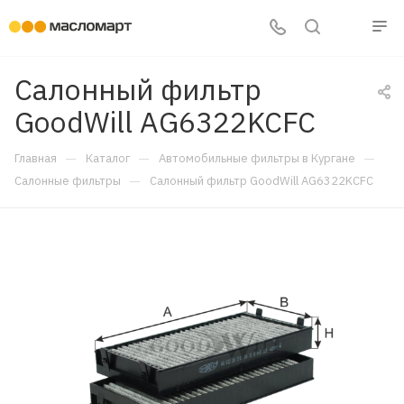
Салонный фильтр
GoodWill AG6322KCFC
—
—
—
Главная
Каталог
Автомобильные фильтры в Кургане
—
Салонные фильтры
Салонный фильтр GoodWill AG6322KCFC