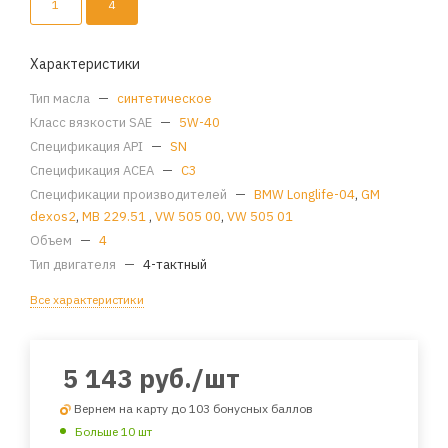
1
4
Характеристики
Тип масла
—
синтетическое
Класс вязкости SAE
—
5W-40
Спецификация API
—
SN
Спецификация ACEA
—
C3
Спецификации производителей
—
BMW Longlife-04
,
GM
dexos2
,
MB 229.51
,
VW 505 00
,
VW 505 01
Объем
—
4
Тип двигателя
—
4-тактный
Все характеристики
5 143
руб.
/шт
Вернем на карту до 103 бонусных баллов
Больше 10 шт