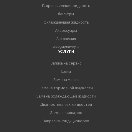
минимизации расхода средств на обслуживание старой
Гидравлическая жидкость
техники, эксплуатируемой при нормальных нагрузках
Фильтры
- Масло изготавливается на основе базовых масел
Охлаждающая жидкость
собственного производства с учетом реальных
Аксессуары
условий эксплуатации техники в российских условиях
Автохимия
- Полностью соответствует всем требованиям ГОСТ
Аккумуляторы
УСЛУГИ
Запись на сервис
Цены
Замена масла
Замена тормозной жидкости
Замена охлаждающей жидкости
Диагностика тех.жидкостей
Замена фильтров
Заправка кондиционеров