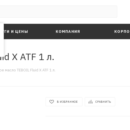
ЛУГИ И ЦЕНЫ
КОМПАНИЯ
КОРПО
d X ATF 1 л.
е масло TEBOIL Fluid X ATF 1 л.
В ИЗБРАННОЕ
СРАВНИТЬ