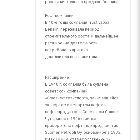
розничная точка по продаже бензина.
Рост компании
В 40-е годы компания Trustivapaa
Bensiini переживала период
стремительного роста, и дальнейшее
расширение деятельности
потребовало притока
дополнительного капитала.
Расширение
В 1948 г. компания была куплена
советской компанией
«Союзнефтеэкспорт», занимавшейся
экспортом и импортом нефти и
нефтепродуктов в Советском Союзе.
Чуть ранее в 1946 г. им же
приобретено нефтяное предприятие
Suomen Petrooli Oy, основанное в 1932
г. Так TB и SP стали родственными