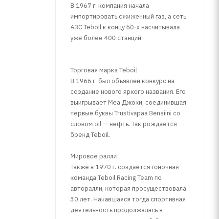
В 1967 г. компания начала
импортировать сжиженный газ, а сеть
АЗС Teboil к концу 60-х насчитывала
уже более 400 станций.
Торговая марка Teboil
В 1966 г. был объявлен конкурс на
создание нового яркого названия. Его
выигрывает Меа Джоки, соединившая
первые буквы Trustivapaa Bensiini со
словом oil — нефть. Так рождается
бренд Teboil.
Мировое ралли
Также в 1970 г. создается гоночная
команда Teboil Racing Team по
авторалли, которая просуществовала
30 лет. Начавшаяся тогда спортивная
деятельность продолжалась в