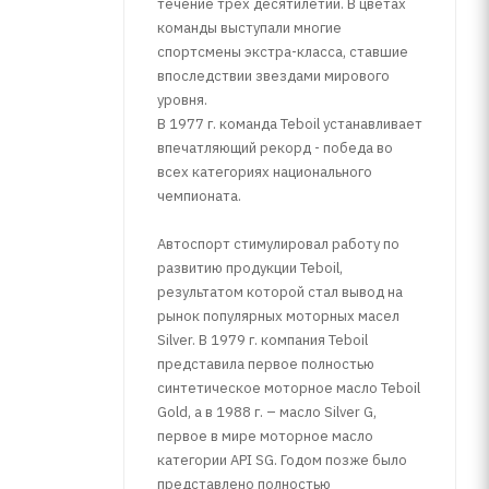
течение трех десятилетий. В цветах
команды выступали многие
спортсмены экстра-класса, ставшие
впоследствии звездами мирового
уровня.
В 1977 г. команда Teboil устанавливает
впечатляющий рекорд - победа во
всех категориях национального
чемпионата.
Автоспорт стимулировал работу по
развитию продукции Teboil,
результатом которой стал вывод на
рынок популярных моторных масел
Silver. В 1979 г. компания Teboil
представила первое полностью
синтетическое моторное масло Teboil
Gold, а в 1988 г. – масло Silver G,
первое в мире моторное масло
категории API SG. Годом позже было
представлено полностью