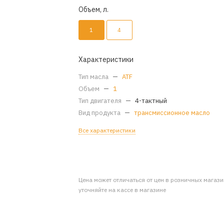
Объем, л.
1
4
Характеристики
Тип масла
—
ATF
Объем
—
1
Тип двигателя
—
4-тактный
Вид продукта
—
трансмиссионное масло
Все характеристики
Цена может отличаться от цен в розничных магаз
уточняйте на кассе в магазине