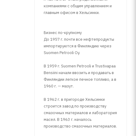
компаниями с общим управлением и
главным офисом в Хельсинки.
Бизнес по-крупному
До 1957 г. почти все нефтепродукты
импортируются в Финляндию через
Suomen Petrooli Oy.
В 1959 г. Suomen Petrooli и Trustivapaa
Bensiini начали ввозить и продавать в
Финляндии легкое печное топливо, а в
1960 г. — мазут.
В 1962 г. в пригороде Хельсинки
строится завод по производству
смазочных материалов и лаборатория
масел. В 1963 г. началось
производство смазочных материалов.