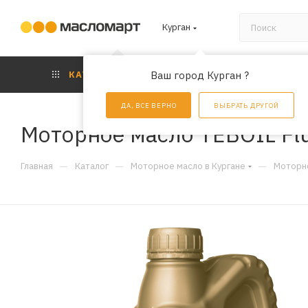
Курган
КАТАЛОГ
Ваш город Курган ?
АКЦИИ
УС
ДА, ВСЕ ВЕРНО
ВЫБРАТЬ ДРУГОЙ
Моторное масло TEBOIL Flui
—
—
—
Главная
Каталог
Моторное масло в Кургане
Моторно