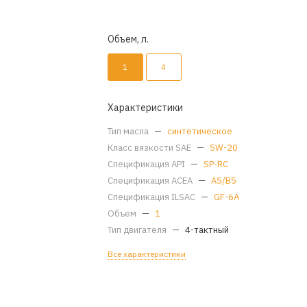
Объем, л.
1
4
Характеристики
Тип масла
—
синтетическое
Класс вязкости SAE
—
5W-20
Спецификация API
—
SP-RC
Спецификация ACEA
—
A5/B5
Спецификация ILSAC
—
GF-6A
Объем
—
1
Тип двигателя
—
4-тактный
Все характеристики