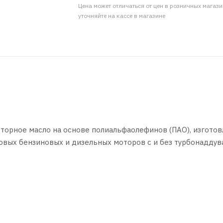
Цена может отличаться от цен в розничных магаз
уточняйте на кассе в магазине
торное масло на основе полиальфаолефинов (ПАО), изготов
овых бензиновых и дизельных моторов с и без турбонаддув
 стабильность вязкости. В рецептуре не используются
 двигателя, производительность, чистоту двигателя и увел
избежать потери на сдвиге в течение всего интервала заме
 технология помогает осуществлять процесс смазывания бы
гатель чистым и его производительность.