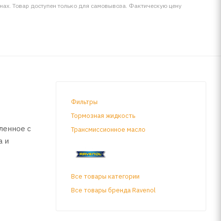
инах. Товар доступен только для самовывоза. Фактическую цену
Фильтры
Тормозная жидкость
ленное с
Трансмиссионное масло
а и
Все товары категории
ичить
ны и
Все товары бренда Ravenol
стрее,