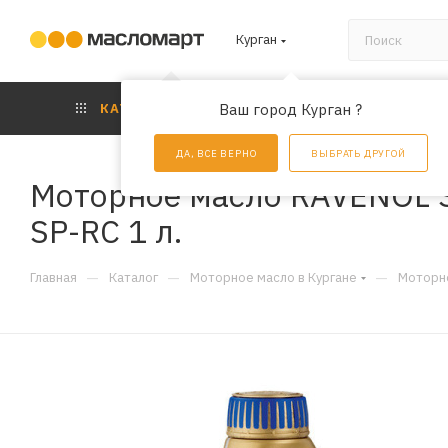
Курган
КАТАЛОГ
Ваш город Курган ?
АКЦИИ
УС
ДА, ВСЕ ВЕРНО
ВЫБРАТЬ ДРУГОЙ
Моторное масло RAVENOL S
SP-RC 1 л.
—
—
—
Главная
Каталог
Моторное масло в Кургане
Моторно