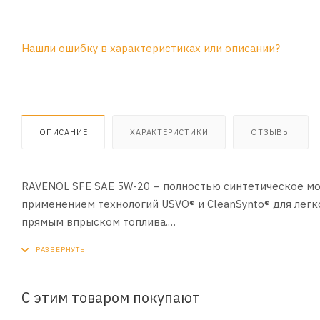
Нашли ошибку в характеристиках или описании?
ОПИСАНИЕ
ХАРАКТЕРИСТИКИ
ОТЗЫВЫ
RAVENOL SFE SAE 5W-20 – полностью синтетическое мо
применением технологий USVO® и CleanSynto® для легк
прямым впрыском топлива.
Благодаря технологии USVO® достигается максимальная
модификаторы вязкости. Это помогает улучшить защиту
интервалы замены масла. Технология USVO® позволяет 
обеспечить устойчивость к окислению. Эта уникальная
С этим товаром покупают
тем самым минимизируя трение, сохраняя при этом дви