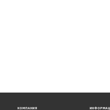
фрам, что значительно сглаживает структуру поверхности 
шая механическую эффективность.
КОМПАНИЯ
ИНФОРМА