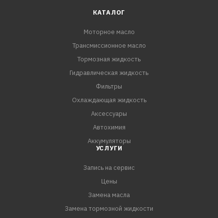
mid SAPS, изготовленное с применением технологии
КАТАЛОГ
CleanSynto® для легковых бензиновых и дизельных
Моторное масло
двигателей с и без турбонаддува и прямым впрыском
Трансмиссионное масло
топлива. Минимизирует трение, износ, позволяет
экономить топливо, вследствие чего уменьшается
Тормозная жидкость
эмиссия вредных веществ в атмосферу. Удлиненные
Гидравлическая жидкость
интервалы замены согласно требовани
Фильтры
Охлаждающая жидкость
Аксессуары
Автохимия
Аккумуляторы
УСЛУГИ
Запись на сервис
Цены
Замена масла
Замена тормозной жидкости