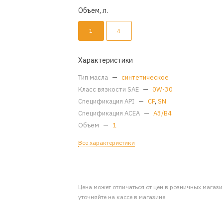
Объем, л.
1
4
Характеристики
Тип масла
—
синтетическое
Класс вязкости SAE
—
0W-30
Спецификация API
—
CF
,
SN
Спецификация ACEA
—
A3/B4
Объем
—
1
Все характеристики
Цена может отличаться от цен в розничных магаз
уточняйте на кассе в магазине