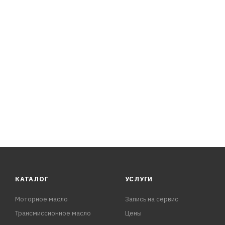
Высокую стабильность к окислению
Прекрасные вязкостно-температурные свойства
Отличные моющие и диспергирующие свойства
Мгновенное смазывание всех критических узлов и дета
КАТАЛОГ
УСЛУГИ
Моторное масло
Запись на сервис
Трансмиссионное масло
Цены