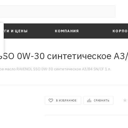
ЛУГИ И ЦЕНЫ
КОМПАНИЯ
КОРПО
SO 0W-30 синтетическое A3/
е масло RAVENOL SSO 0W-30 синтетическое A3/B4 SN/CF 1 л.
В ИЗБРАННОЕ
СРАВНИТЬ