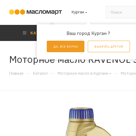
Курган
КАТАЛОГ
Ваш город Курган ?
АКЦИИ
УС
ДА, ВСЕ ВЕРНО
ВЫБРАТЬ ДРУГОЙ
Моторное масло RAVENOL S
—
—
—
Главная
Каталог
Моторное масло в Кургане
Моторно