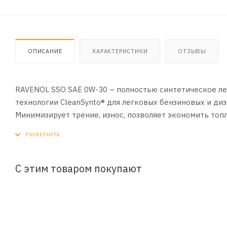
ОПИСАНИЕ
ХАРАКТЕРИСТИКИ
ОТЗЫВЫ
RAVENOL SSO SAE 0W-30 – полностью синтетическое ле
технологии CleanSynto® для легковых бензиновых и ди
Минимизирует трение, износ, позволяет экономить топ
атмосферу. Обладает прекрасными низкотемпературны
требованиям автопроизводителей.
Этот продукт часто ищут по ключевым словам: 0W30
Применение RAVENOL® Super Synthetic SSO SAE 0W-30 о
С этим товаром покупают
Универсальное использование во всех современных бен
автопроизводителем)
Отличные показатели при холодном пуске даже при низ
Экономию топлива за счет легкотекучих свойств