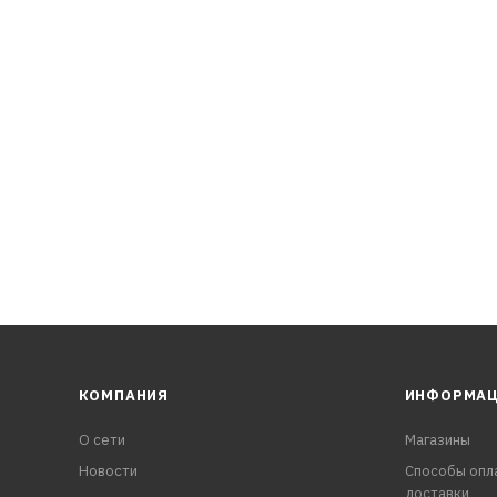
лей дв
КОМПАНИЯ
ИНФОРМА
О сети
Магазины
Новости
Способы опл
доставки