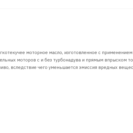
гкотекучее моторное масло, изготовленное с применением
зельных моторов с и без турбонадува и прямым впрыском т
ливо, вследствие чего уменьшается эмиссия вредных вещес
ми свойствами. Удлиненные интервалы замены согласно
беспечивает:
зиновых и дизельных двигателях (если иное не прописано
ких температурах ниже -30 °C