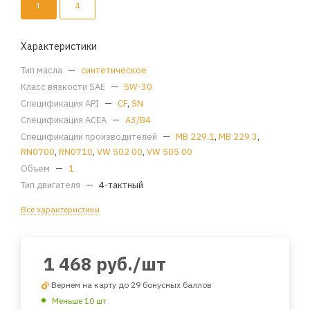
1
4
Характеристики
Тип масла
—
синтетическое
Класс вязкости SAE
—
5W-30
Спецификация API
—
CF
,
SN
Спецификация ACEA
—
A3/B4
Спецификации производителей
—
MB 229.1
,
MB 229.3
,
RN0700
,
RN0710
,
VW 502 00
,
VW 505 00
Объем
—
1
Тип двигателя
—
4-тактный
Все характеристики
1 468
руб.
/шт
Вернем на карту до 29 бонусных баллов
Меньше 10 шт