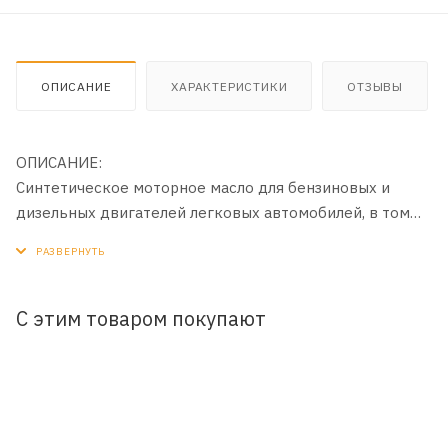
ОПИСАНИЕ
ХАРАКТЕРИСТИКИ
ОТЗЫВЫ
ОПИСАНИЕ:
Синтетическое моторное масло для бензиновых и
дизельных двигателей легковых автомобилей, в том
числе оборудованных турбонаддувом и устройствами
доочистки выхлопных газов (каталитическими
нейтрализаторами и фильтрами сажевых частиц (DPF)).
Разработано с использованием базовых масел на
С этим товаром покупают
полиальфаолефиновой (ПАО) основе с применением
инновационной технологии DuraMax®.
ПРИМЕНЕНИЕ:
Рекомендовано к всесезонному применению в