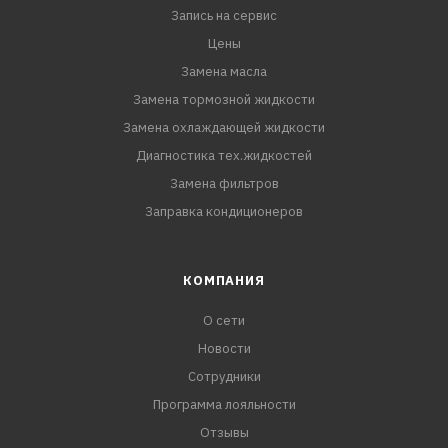
Запись на сервис
Отличные антиокислительные и антикоррозионные
свойства.
Цены
Замена масла
Улучшенные моюще-диспергирующие свойства.
Замена тормозной жидкости
Замена охлаждающей жидкости
Подходит для эксплуатации двигателя при
Диагностика тех.жидкостей
повышенных нагрузках - режим «старт-стоп».
Замена фильтров
Заправка кондиционеров
Превосходные низкотемпературные свойства
способствуют легкому пуску двигателя при низких
температурах.
КОМПАНИЯ
О сети
Новости
Сотрудники
Программа лояльности
Отзывы