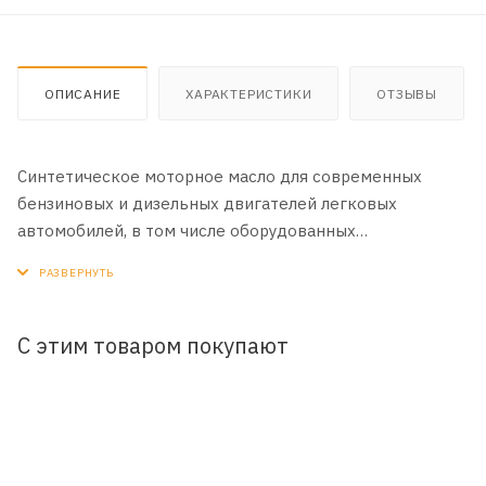
ОПИСАНИЕ
ХАРАКТЕРИСТИКИ
ОТЗЫВЫ
Синтетическое моторное масло для современных
бензиновых и дизельных двигателей легковых
автомобилей, в том числе оборудованных
турбонаддувом. Производится с применением
передовой технологии DuraMax®.
Область применения:
С этим товаром покупают
Рекомендовано к всесезонному применению в
бензиновых и дизельных двигателях (без устройств
доочистки выхлопных газов) автомобилей Mercedes-
Benz, Renault, Volkswagen, Skoda, Audi, BMW, Porsche как
в гарантийный, так и в постгарантийный период