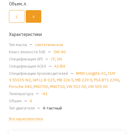
Объем, л.
1
4
Характеристики
Тип масла
—
синтетическое
Класс вязкости SAE
—
5W-40
Спецификация API
—
CF
,
SN
Спецификация ACEA
—
A3/B4
Спецификации производителей
—
BMW Longlife-01
,
FIAT
9.55535-N2
,
GM LL-B-025
,
MB 226.5
,
MB 229.5
,
PSA B71 2296
,
Porsche A40
,
RN0700
,
RN0710
,
VW 502 00
,
VW 505 00
Температура
—
-41
Объем
—
4
Тип двигателя
—
4-тактный
Все характеристики