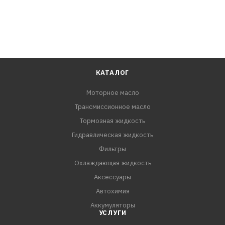
эксплуатации. Также подходит для применения в
двигателях других автопроизводителей, требующих
масел уровня API SN, ACEA A3/B3, A3/B4 и класса
вязкости SAE 5W-40.
Спецификации:
КАТАЛОГ
API SP/CF
Моторное масло
VW 502 00/505 00
Трансмиссионное масло
Renault RN 0700/0710
BMW LL-01
Тормозная жидкость
Opel GM-LL-B-025
Гидравлическая жидкость
ACEA A3/B3, A3/B4
Фильтры
MB 226.5/229.5/229.3
Охлаждающая жидкость
Porsche A40
Аксессуары
Fiat 9.55535-N2
Автохимия
PSA B71 2296
Аккумуляторы
УСЛУГИ
Преимущества: