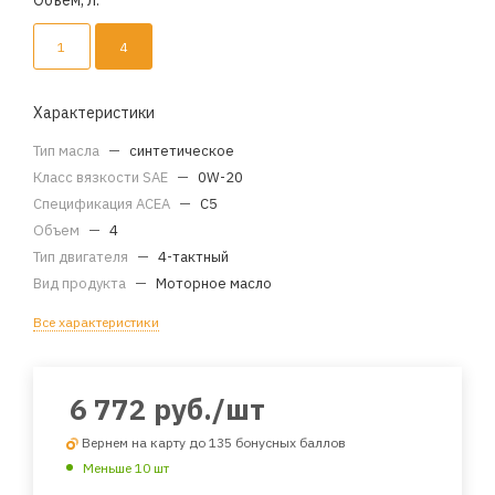
Объем, л.
1
4
Характеристики
Тип масла
—
синтетическое
Класс вязкости SAE
—
0W-20
Спецификация ACEA
—
C5
Объем
—
4
Тип двигателя
—
4-тактный
Вид продукта
—
Моторное масло
Все характеристики
6 772
руб.
/шт
Вернем на карту до 135 бонусных баллов
Меньше 10 шт