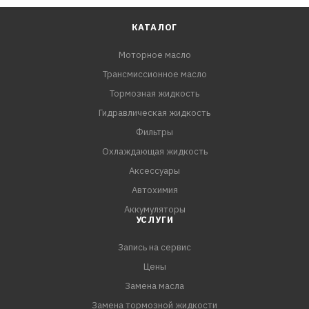
-Ford: WSS-M2C 952-A1
-MB: 229.71
КАТАЛОГ
-Volvo: VCC RBS0-2AE
Моторное масло
-Opel: OV 040 1547
Трансмиссионное масло
Тормозная жидкость
Гидравлическая жидкость
Фильтры
Охлаждающая жидкость
Аксессуары
Автохимия
Аккумуляторы
УСЛУГИ
Запись на сервис
Цены
Замена масла
Замена тормозной жидкости