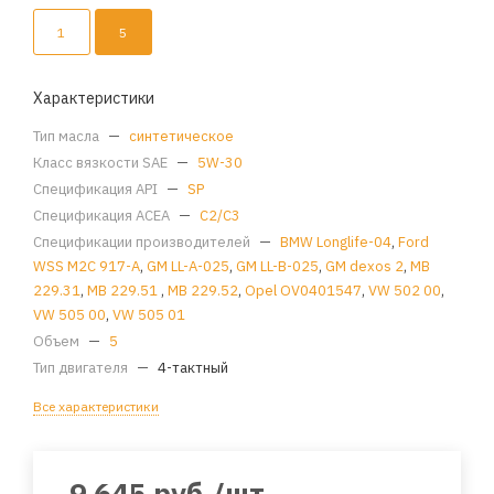
1
5
Характеристики
Тип масла
—
синтетическое
Класс вязкости SAE
—
5W-30
Спецификация API
—
SP
Спецификация ACEA
—
C2/C3
Спецификации производителей
—
BMW Longlife-04
,
Ford
WSS M2C 917-A
,
GM LL-A-025
,
GM LL-B-025
,
GM dexos 2
,
MB
229.31
,
MB 229.51
,
MB 229.52
,
Opel OV0401547
,
VW 502 00
,
VW 505 00
,
VW 505 01
Объем
—
5
Тип двигателя
—
4-тактный
Все характеристики
9 645
руб.
/шт