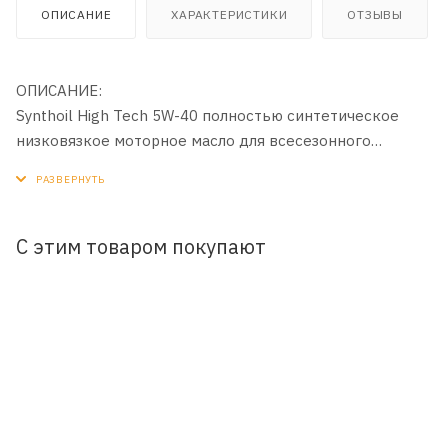
ОПИСАНИЕ
ХАРАКТЕРИСТИКИ
ОТЗЫВЫ
ОПИСАНИЕ:
Synthoil High Tech 5W-40 полностью синтетическое
низковязкое моторное масло для всесезонного
применения в двигателях легковых автомобилей.
Оптимально подходит для многоклапанных и
турбированных двигателей. Масло полностью
соответствует требованиям современных концепций
С этим товаром покупают
двигателестроения.
ПРИМЕНЕНИЕ:
Оптимально подходит для современных бензиновых
многоклапанных двигателей с турбонаддувом.
Специально предназначено для удлиненных
интервалов смены масла.