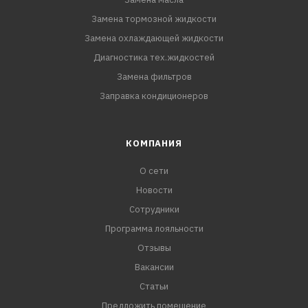
MB: 229.3
Замена тормозной жидкости
Porsche: A40
Замена охлаждающей жидкости
VW: 502 00/505 00
Диагностика тех.жидкостей
Замена фильтров
Заправка кондиционеров
КОМПАНИЯ
О сети
Новости
Сотрудники
Программа лояльности
Отзывы
Вакансии
Статьи
Предложить помещение