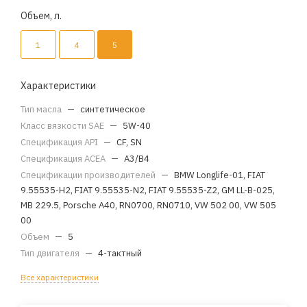
Объем, л.
1
4
5
Характеристики
Тип масла
—
синтетическое
Класс вязкости SAE
—
5W-40
Спецификация API
—
CF, SN
Спецификация ACEA
—
A3/B4
Спецификации производителей
—
BMW Longlife-01, FIAT
9.55535-H2, FIAT 9.55535-N2, FIAT 9.55535-Z2, GM LL-B-025,
MB 229.5, Porsche A40, RN0700, RN0710, VW 502 00, VW 505
00
Объем
—
5
Тип двигателя
—
4-тактный
Все характеристики