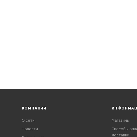
 обеспечена высокая степень защиты деталей двигателя от
КОМПАНИЯ
ИНФОРМА
О сети
Магазины
Новости
Способы опл
доставки