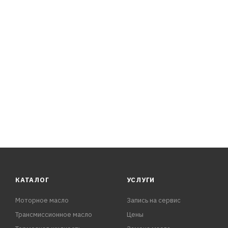
ПРЕИМУЩЕСТВА:
- Благодаря высокой степени очистки базового масла,
образования отложений.
- При тестировании масла IDEMITSU 0W-20 SN/GF-5 б
КАТАЛОГ
УСЛУГИ
Моторное масло
Запись на сервис
Трансмиссионное масло
Цены