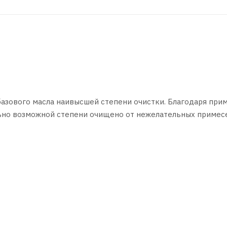
базового масла наивысшей степени очистки. Благодаря пр
льно возможной степени очищено от нежелательных примесе
зико-механические характеристики, а именно - устойчивост
ти и высокое сопротивление масляной пленки на сдвиг.
о для четырехтактных бензиновых двигателей, в том числ
менных бензиновых двигателях характеризующихся высок
е по эксплуатации которых указана рекомендуемая вязкост