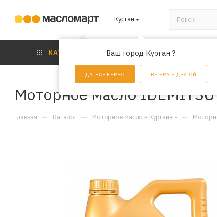
Курган
КАТАЛОГ
Ваш город Курган ?
АКЦИИ
УС
ДА, ВСЕ ВЕРНО
ВЫБРАТЬ ДРУГОЙ
Моторное масло IDEMITSU F
—
—
—
Главная
Каталог
Моторное масло в Кургане
Моторно