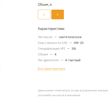
Объем, л.
1
4
Характеристики
Тип масла
—
синтетическое
Класс вязкости SAE
—
0W-20
Спецификация API
—
SN
Объем
—
4
Тип двигателя
—
4-тактный
Все характеристики
Цена может отличаться от цен в розничных магаз
уточняйте на кассе в магазине