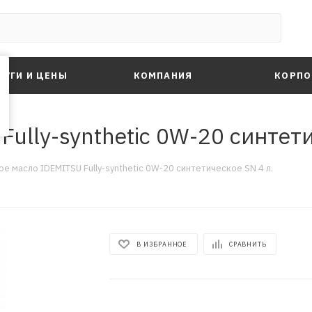
ЛУГИ И ЦЕНЫ
КОМПАНИЯ
КОРПО
ully-synthetic 0W-20 синтети
е масло IDEMITSU Fully-synthetic 0W-20 синтетическое SN 4 л.
В ИЗБРАННОЕ
СРАВНИТЬ