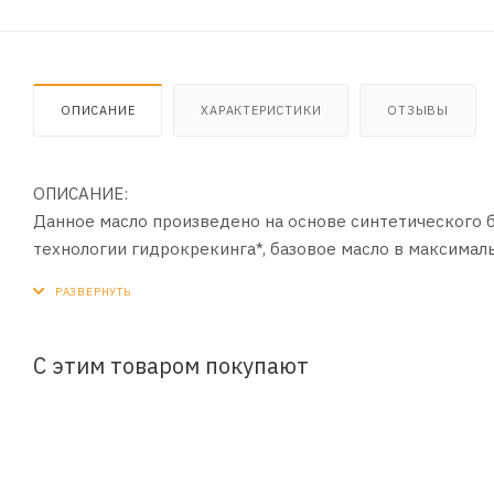
ОПИСАНИЕ
ХАРАКТЕРИСТИКИ
ОТЗЫВЫ
ОПИСАНИЕ:
Данное масло произведено на основе синтетического 
технологии гидрокрекинга*, базовое масло в максима
как сера, азот и хлор. Этим достигаются наивысшие фи
окислению, низкая испаряемость, стабильность вязкос
ПРИМЕНЕНИЕ:
С этим товаром покупают
Энергосберегающее высококачественное моторное масл
турбонаддувом. Рекомендовано к применению в совре
топливной экономичностью, в техническом руководств
моторного масла по SAE 0W-20, 5W-20.