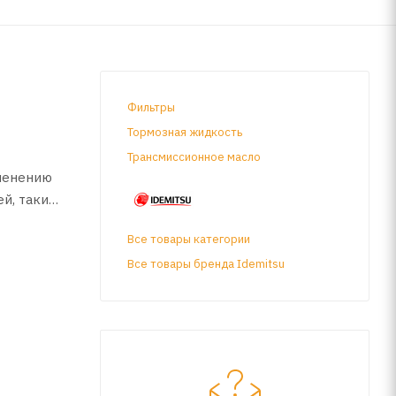
Фильтры
Тормозная жидкость
Трансмиссионное масло
именению
й, таких
ь к
Все товары категории
Все товары бренда Idemitsu
е с
ой
ь