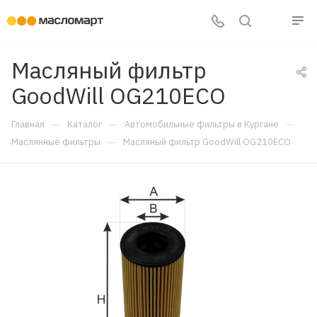
Масляный фильтр
GoodWill OG210ECO
—
—
—
Главная
Каталог
Автомобильные фильтры в Кургане
—
Маслянные фильтры
Масляный фильтр GoodWill OG210ECO