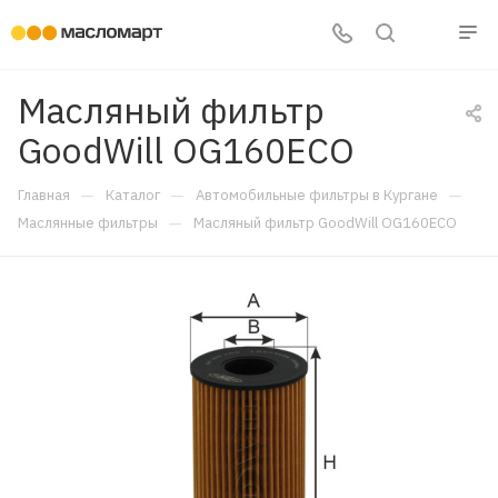
Масляный фильтр
GoodWill OG160ECO
—
—
—
Главная
Каталог
Автомобильные фильтры в Кургане
—
Маслянные фильтры
Масляный фильтр GoodWill OG160ECO