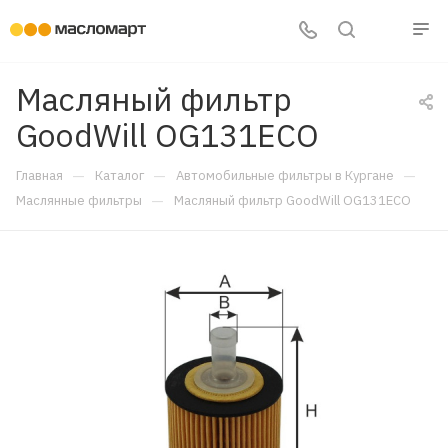
Масляный фильтр
GoodWill OG131ECO
—
—
—
Главная
Каталог
Автомобильные фильтры в Кургане
—
Маслянные фильтры
Масляный фильтр GoodWill OG131ECO