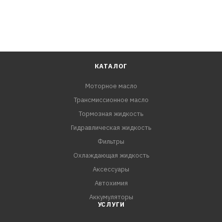
ХАРАКТЕРИСТИКИ:
Длинна: 310 мм
Ширина: 229 мм
Высота: 52 мм
КАТАЛОГ
Моторное масло
Трансмиссионное масло
Тормозная жидкость
Гидравлическая жидкость
Фильтры
Охлаждающая жидкость
Аксессуары
Автохимия
Аккумуляторы
УСЛУГИ