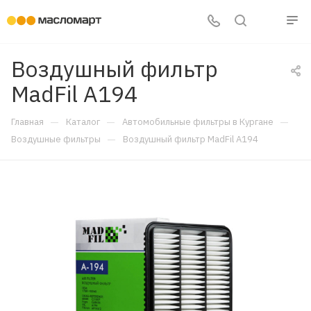
Воздушный фильтр
MadFil A194
—
—
—
Главная
Каталог
Автомобильные фильтры в Кургане
—
Воздушные фильтры
Воздушный фильтр MadFil A194