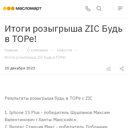
Итоги розыгрыша ZIC Будь
в TOPе!
—
—
—
Главная
О компании
Новости
Итоги розыгрыша ZIC Будь в TOPе!
20 декабря 2023
Результаты розыгрыша будь в TOPe с ZIC
1. Iphone 15 Plus - победитель Шушпанов Максим
Валентинович г.Ханты-Манскийск;
2. Яндекс Станция Макс - победитель Добрынин