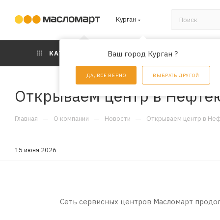
Курган
КАТАЛОГ
Ваш город Курган ?
АКЦИИ
УС
ДА, ВСЕ ВЕРНО
ВЫБРАТЬ ДРУГОЙ
Открываем центр в Нефте
—
—
—
Главная
О компании
Новости
Открываем центр в Не
15 июня 2026
Сеть сервисных центров Масломарт продо