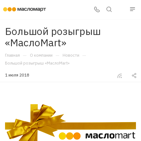
Большой розыгрыш
«МаслоMart»
—
—
—
Главная
О компании
Новости
Большой розыгрыш «МаслоMart»
1 июля 2018