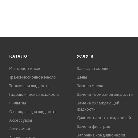
КАТАЛОГ
УСЛУГИ
Моторное масло
Запись на сервис
Трансмиссионное масло
Цены
Тормозная жидкость
Замена масла
Гидравлическая жидкость
Замена тормозной жидкости
Фильтры
Замена охлаждающей
жидкости
Охлаждающая жидкость
Диагностика тех.жидкостей
Аксессуары
Замена фильтров
Автохимия
Заправка кондиционеров
Аккумуляторы