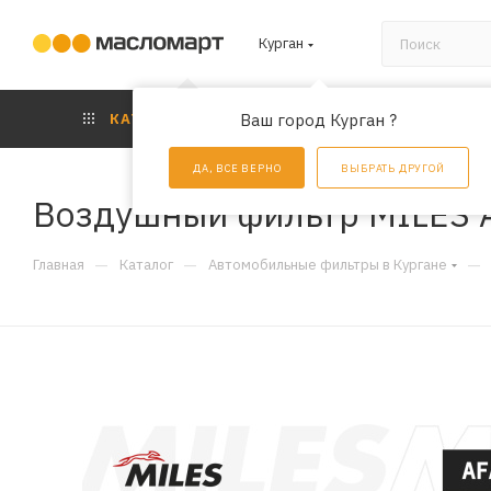
Курган
КАТАЛОГ
Ваш город Курган ?
АКЦИИ
УС
ДА, ВСЕ ВЕРНО
ВЫБРАТЬ ДРУГОЙ
Воздушный фильтр MILES 
—
—
—
Главная
Каталог
Автомобильные фильтры в Кургане