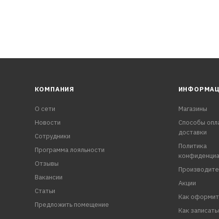
КОМПАНИЯ
ИНФОРМА
О сети
Магазины
Новости
Способы опл
доставки
Сотрудники
Политика
Программа лояльности
конфиденциа
Отзывы
Производите
Вакансии
Акции
Статьи
Как оформит
Предложить помещение
Как записать