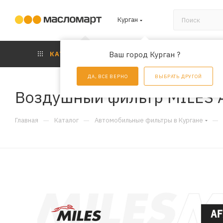
Курган
КАТАЛОГ
Ваш город Курган ?
АКЦИИ
УС
ДА, ВСЕ ВЕРНО
ВЫБРАТЬ ДРУГОЙ
Воздушный фильтр MILES 
—
—
—
Главная
Каталог
Автомобильные фильтры в Кургане