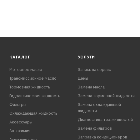
КАТАЛОГ
УСЛУГИ
Моторное масло
Запись на сервис
Трансмиссионное масло
Цены
Тормозная жидкость
Замена масла
Гидравлическая жидкость
Замена тормозной жидкости
Фильтры
Замена охлаждающей
жидкости
Охлаждающая жидкость
Диагностика тех.жидкостей
Аксессуары
Замена фильтров
Автохимия
Заправка кондиционеров
Аккумуляторы