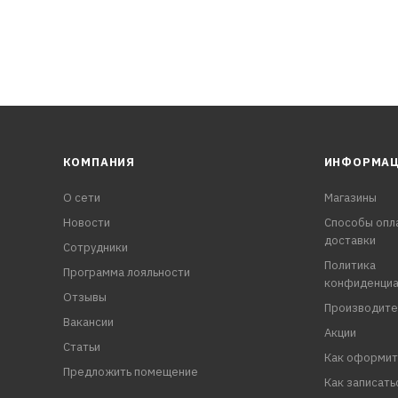
КОМПАНИЯ
ИНФОРМА
О сети
Магазины
Новости
Способы опл
доставки
Сотрудники
Политика
Программа лояльности
конфиденциа
Отзывы
Производите
Вакансии
Акции
Статьи
Как оформит
Предложить помещение
Как записать