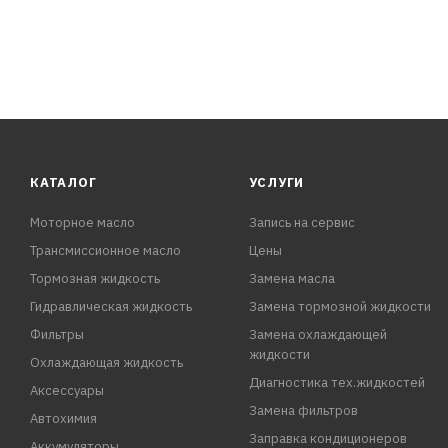
КАТАЛОГ
УСЛУГИ
Моторное масло
Запись на сервис
Трансмиссионное масло
Цены
Тормозная жидкость
Замена масла
Гидравлическая жидкость
Замена тормозной жидкости
Фильтры
Замена охлаждающей
жидкости
Охлаждающая жидкость
Диагностика тех.жидкостей
Аксессуары
Замена фильтров
Автохимия
Заправка кондиционеров
Аккумуляторы