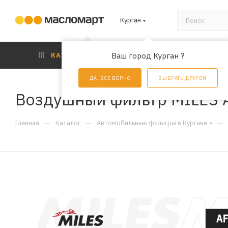
Курган
КАТАЛОГ
Ваш город Курган ?
АКЦИИ
УС
ДА, ВСЕ ВЕРНО
ВЫБРАТЬ ДРУГОЙ
Воздушный фильтр MILES 
—
—
—
Главная
Каталог
Автомобильные фильтры в Кургане