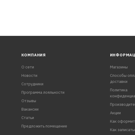
КОМПАНИЯ
ИНФОРМА
О сети
Магазины
Новости
Способы опл
доставки
Сотрудники
Политика
Программа лояльности
конфиденциа
Отзывы
Производите
Вакансии
Акции
Статьи
Как оформит
Предложить помещение
Как записать